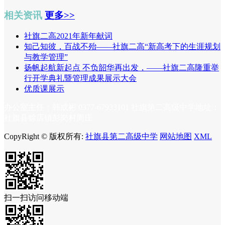
相关资讯
更多>>
社旗二高2021年新年献词
知己知彼，百战不殆——社旗二高“新高考下的生涯规划
与教学管理”
扬帆起航新起点 不负韶华再出发，——社旗二高隆重举
行开学典礼暨管理成果展示大会
优质课展示
办公室主任：韩成彬 0377-67933101 社旗第二高级中学地址：
社旗县赊店镇彭岗村周庄
CopyRight © 版权所有:
社旗县第二高级中学
网站地图
XML
扫一扫访问移动端