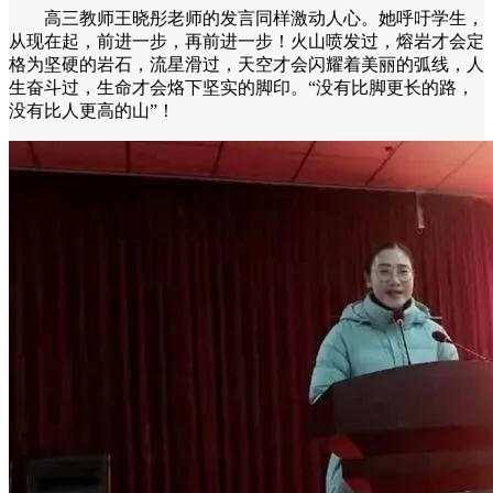
高三教师王晓彤老师的发言同样激动人心。她呼吁学生，
从现在起，前进一步，再前进一步！火山喷发过，熔岩才会定
格为坚硬的岩石，流星滑过，天空才会闪耀着美丽的弧线，人
生奋斗过，生命才会烙下坚实的脚印。“没有比脚更长的路，
没有比人更高的山”！