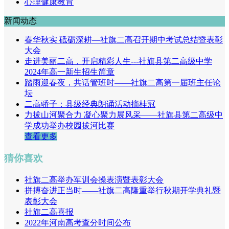
心理健康教育
新闻动态
春华秋实 砥砺深耕—社旗二高召开期中考试总结暨表彰
大会
走进美丽二高，开启精彩人生---社旗县第二高级中学
2024年高一新生招生简章
踏雨迎春夜，共话管班时——社旗二高第一届班主任论
坛
二高骄子：县级经典朗诵活动摘桂冠
力拔山河聚合力 凝心聚力展风采——社旗县第二高级中
学成功举办校园拔河比赛
查看更多
猜你喜欢
社旗二高举办军训会操表演暨表彰大会
拼搏奋进正当时——社旗二高隆重举行秋期开学典礼暨
表彰大会
社旗二高喜报
2022年河南高考查分时间公布