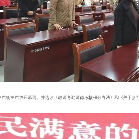
主席杨主席致开幕词。并选读《教师考勤师德考核积分办法》和《关于参