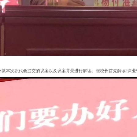
就本次职代会提交的议案以及议案背景进行解读。崔校长首先解读“课业管