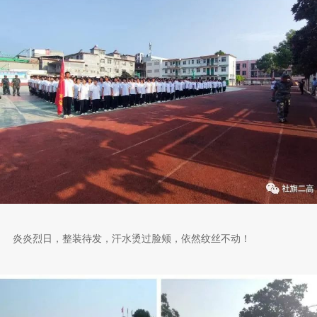
炎炎烈日，整装待发，汗水烫过脸颊，依然纹丝不动！