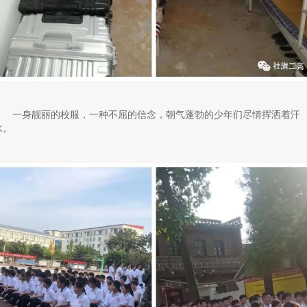
一身靓丽的校服，一种不屈的信念，朝气蓬勃的少年们尽情挥洒着汗
水。