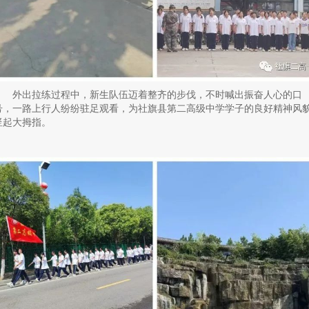
外出拉练过程中，新生队伍迈着整齐的步伐，不时喊出振奋人心的口
号，一路上行人纷纷驻足观看，为社旗县第二高级中学学子的良好精神风
竖起大拇指。