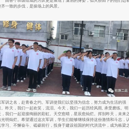
由各个班级组成的方队更是展现了潇洒的身姿，似火骄阳下的他们迈
整齐一致的步伐，是操场上的风景。
以军训之名，赴青春之约。军训使我们以坚强为信念，努力成为生活的强
者。昨天，我们一起欢笑，流泪。今天，我们一起历经风雨, 承受磨练。明
天，我们一起迎接绚丽的彩虹。天空愈晴，星辰愈灿烂。挥别昨天，未来
路光明灿烂。希望通过这次军训，学生们能够继续保持这份激情和斗志，
真学习、不懈奋斗、砥砺前行，投身于建设祖国的时代洪流中，成为栋梁