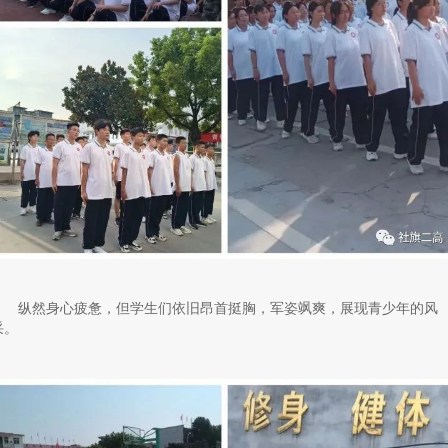
纵然身心疲惫，但学生们依旧昂首挺胸，军姿飒爽，展现青少年的风
采。