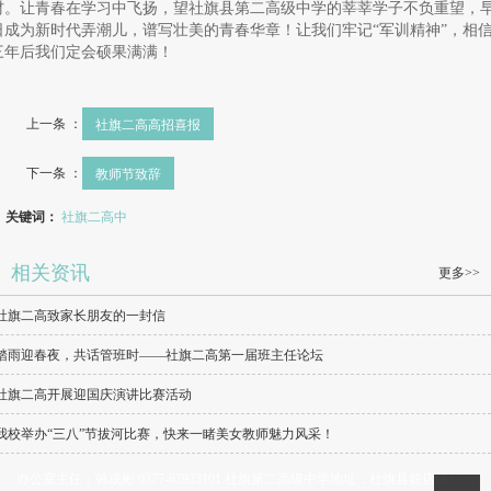
材。让青春在学习中飞扬，望社旗县第二高级中学的莘莘学子不负重望，
日成为新时代弄潮儿，谱写壮美的青春华章！让我们牢记“军训精神”，相
三年后我们定会硕果满满！
上一条 ：
社旗二高高招喜报
下一条 ：
教师节致辞
关键词：
社旗二高中
相关资讯
更多>>
社旗二高致家长朋友的一封信
踏雨迎春夜，共话管班时——社旗二高第一届班主任论坛
社旗二高开展迎国庆演讲比赛活动
我校举办“三八”节拔河比赛，快来一睹美女教师魅力风采！
办公室主任：韩成彬 0377-67933101 社旗第二高级中学地址：社旗县赊店镇彭岗