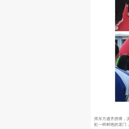
挥斥方遒齐拼搏，
虹一样鲜艳的龙门