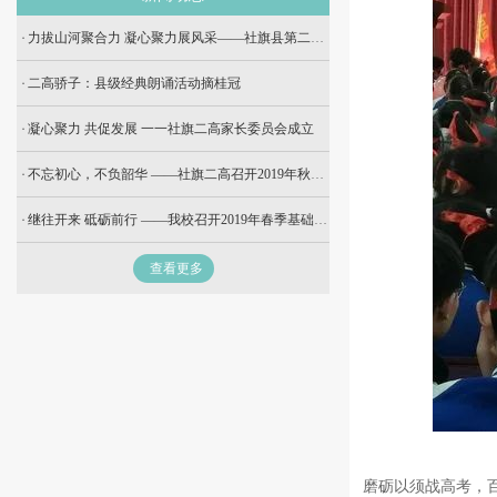
力拔山河聚合力 凝心聚力展风采——社旗县第二高级中学成功举办校园拔河比赛
二高骄子：县级经典朗诵活动摘桂冠
凝心聚力 共促发展 一一社旗二高家长委员会成立
不忘初心，不负韶华 ——社旗二高召开2019年秋期期中考试表彰大会
继往开来 砥砺前行 ——我校召开2019年春季基础年级表彰大会
查看更多
磨砺以须战高考，百