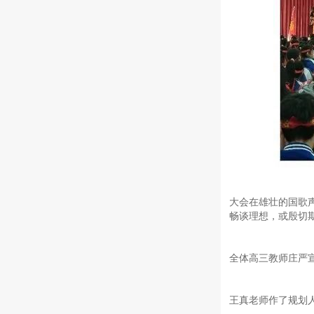
大会在雄壮的国歌
畅谈理想，或殷切
全体高三教师庄严
王真老师作了规划