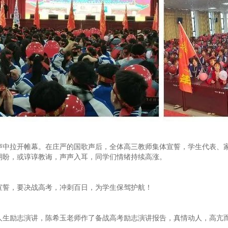
声中拉开帷幕。在庄严的国歌声后，全体高三教师集体宣誓，学生代表、
期盼，或谆谆教诲，声声入耳，同学们情绪持续高涨。
宣誓，要决战高考，冲刺百日，为学生保驾护航！
人生励志演讲，陈希玉老师作了备战高考励志演讲报告，真情动人，高亢