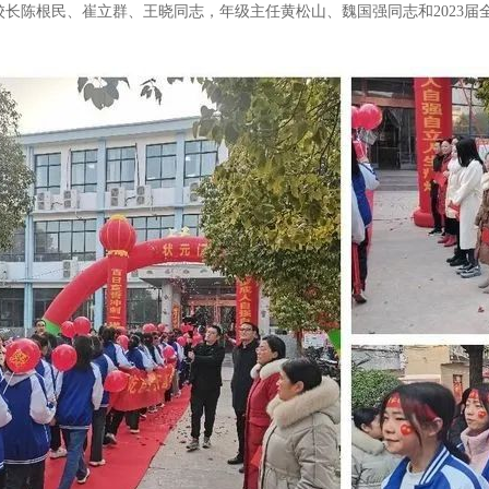
长陈根民、崔立群、王晓同志，年级主任黄松山、魏国强同志和2023届全