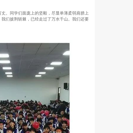
万丈。同学们面庞上的坚毅，尽显单薄柔弱肩膀上
。我们披荆斩棘，已经走过了万水千山。我们还要