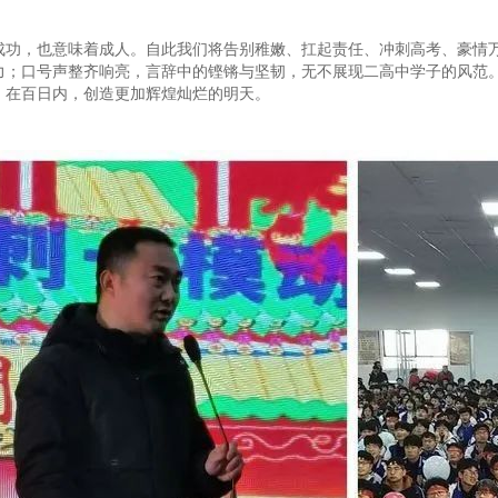
成功，也意味着成人。自此我们将告别稚嫩、扛起责任、冲刺高考、豪情
力；口号声整齐响亮，言辞中的铿锵与坚韧，无不展现二高中学子的风范
，在百日内，创造更加辉煌灿烂的明天。